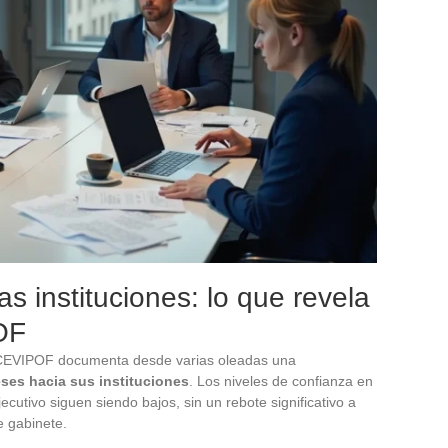
s instituciones: lo que revela
OF
el CEVIPOF documenta desde varias oleadas una
eses hacia sus instituciones
. Los niveles de confianza en
ejecutivo siguen siendo bajos, sin un rebote significativo a
e gabinete.