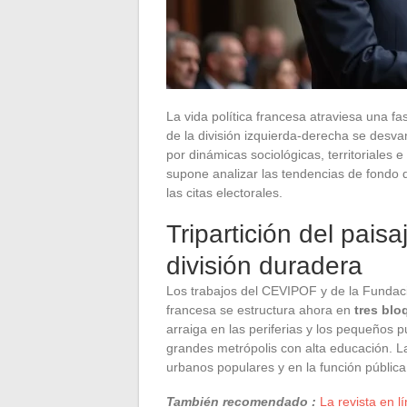
La vida política francesa atraviesa una f
de la división izquierda-derecha se desv
por dinámicas sociológicas, territoriales 
supone analizar las tendencias de fondo 
las citas electorales.
Tripartición del paisa
división duradera
Los trabajos del CEVIPOF y de la Fundaci
francesa se estructura ahora en
tres blo
arraiga en las periferias y los pequeños p
grandes metrópolis con alta educación. La
urbanos populares y en la función pública
También recomendado :
La revista en l