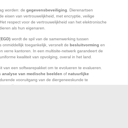
mag worden: de
gegevensbeveiliging
. Dierenartsen
 eisen van vertrouwelijkheid, met encryptie, veilige
 Het respect voor de vertrouwelijkheid van het elektronische
ieren als hun eigenaren.
(EGD)
wordt de spil van de samenwerking tussen
onmiddellijk toegankelijk, versnelt de
besluitvorming
en
sen verre kantoren. In een multisite-netwerk garandeert de
niforme kwaliteit van opvolging, overal in het land.
eit van een softwarepakket om te evolueren te evalueren.
ls
analyse van medische beelden
of
natuurlijke
ortdurende vooruitgang van de diergeneeskunde te
nnovatie.
 observeren van de transformatie: hij vormt deze.
gadget, bevestigt zich als een nieuwe standaard voor zorg.
iezen die echt tijd zal vrijmaken, de klantrelatie zal
herdefiniëren. De veterinaire revolutie speelt zich niet meer
k kantoor, elke consultatie, elk geopend elektronisch