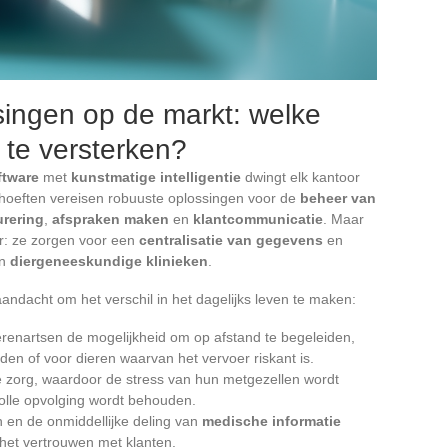
ssingen op de markt: welke
 te versterken?
ftware
met
kunstmatige intelligentie
dwingt elk kantoor
ehoeften vereisen robuuste oplossingen voor de
beheer van
urering
,
afspraken maken
en
klantcommunicatie
. Maar
r: ze zorgen voor een
centralisatie van gegevens
en
an
diergeneeskundige klinieken
.
dacht om het verschil in het dagelijks leven te maken:
erenartsen de mogelijkheid om op afstand te begeleiden,
eden of voor dieren waarvan het vervoer riskant is.
e zorg, waardoor de stress van hun metgezellen wordt
svolle opvolging wordt behouden.
n en de onmiddellijke deling van
medische informatie
 het vertrouwen met klanten.