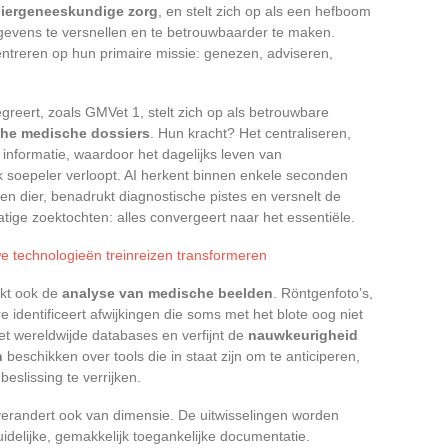
iergeneeskundige zorg
, en stelt zich op als een hefboom
evens te versnellen en te betrouwbaarder te maken.
ntreren op hun primaire missie: genezen, adviseren,
egreert, zoals GMVet 1, stelt zich op als betrouwbare
che medische dossiers
. Hun kracht? Het centraliseren,
nformatie, waardoor het dagelijks leven van
k soepeler verloopt. AI herkent binnen enkele seconden
n dier, benadrukt diagnostische pistes en versnelt de
ige zoektochten: alles convergeert naar het essentiële.
we technologieën treinreizen transformeren
akt ook de
analyse van medische beelden
. Röntgenfoto’s,
 identificeert afwijkingen die soms met het blote oog niet
 met wereldwijde databases en verfijnt de
nauwkeurigheid
n
beschikken over tools die in staat zijn om te anticiperen,
eslissing te verrijken.
 verandert ook van dimensie. De uitwisselingen worden
uidelijke, gemakkelijk toegankelijke documentatie.