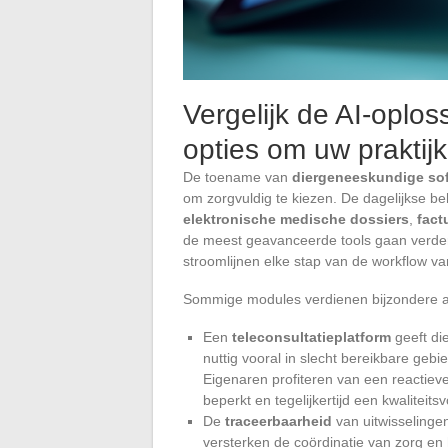
Vergelijk de AI-oplo
opties om uw praktijk
De toename van
diergeneeskundige so
om zorgvuldig te kiezen. De dagelijkse b
elektronische medische dossiers
,
fact
de meest geavanceerde tools gaan verde
stroomlijnen elke stap van de workflow v
Sommige modules verdienen bijzondere aan
Een
teleconsultatieplatform
geeft di
nuttig vooral in slecht bereikbare gebi
Eigenaren profiteren van een reactiev
beperkt en tegelijkertijd een kwaliteit
De
traceerbaarheid
van uitwisselinge
versterken de coördinatie van zorg en