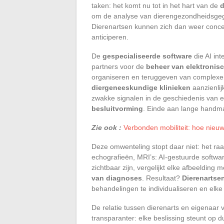
taken: het komt nu tot in het hart van de
d
om de analyse van dierengezondheidsgeg
Dierenartsen kunnen zich dan weer conce
anticiperen.
De
gespecialiseerde software
die AI int
partners voor de
beheer van elektronis
organiseren en teruggeven van complexe i
diergeneeskundige klinieken
aanzienlij
zwakke signalen in de geschiedenis van ee
besluitvorming
. Einde aan lange handmat
Zie ook :
Verbonden mobiliteit: hoe nieu
Deze omwenteling stopt daar niet: het ra
echografieën, MRI’s: AI-gestuurde software
zichtbaar zijn, vergelijkt elke afbeelding
van diagnoses
. Resultaat?
Dierenartse
behandelingen te individualiseren en elke b
De relatie tussen dierenarts en eigenaar
transparanter: elke beslissing steunt op d