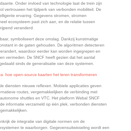
ante. Onder invloed van technologie laat de trein zijn
vol vertrouwen het tijdperk van verbonden mobiliteit. De
telligente ervaring. Gegevens stromen, stromen
heel ecosysteem past zich aan, en de relatie tussen
rijpend veranderd.
baar, symboliseert deze omslag. Dankzij kunstmatige
 constant in de gaten gehouden. De algoritmen detecteren
 verandert, waardoor eerder kan worden ingegrepen en
n vermeden. De SNCF heeft gezien dat het aantal
 gedaald sinds de generalisatie van deze systemen.
onica: hoe open-source kaarten het leren transformeren
ale diensten nieuwe reflexen. Mobiele applicaties geven
ernatieve routes, vergemakkelijken de verbinding met
n, autonome shuttles en VTC. Het platform Webal SNCF
de informatie verzameld op één plek, verbonden diensten
rgemakkelijken.
krijk de integratie van digitale normen om de
tiesystemen te waarborgen. Gegevensuitwisseling wordt een