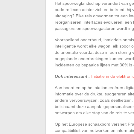
Het spoorweglandschap verandert van geda
oude reflexen achter zich en betreedt hij 
uitdaging? Elke reis omvormen tot een in
reorganiseren, interfaces evolueren: een 
passagiers en spoorwegactoren wordt ing
Voorspellend onderhoud, inmiddels onmis
intelligentie wordt elke wagon, elk spoor
de anomalie voordat deze in een storing
ongeplande onderbrekingen kunnen worde
incidenten op bepaalde lijnen met 30% is
Ook interessant :
Initiatie in de elektr
Aan boord en op het station creëren digit
informatie over de drukte, suggereren alt
andere vervoerswijzen, zoals deelfietse
belichaamt deze aanpak: gepersonaliseer
ontworpen om elke stap van de reis te ve
Op het Europese schaakbord versnelt Fran
compatibiliteit van netwerken en informa