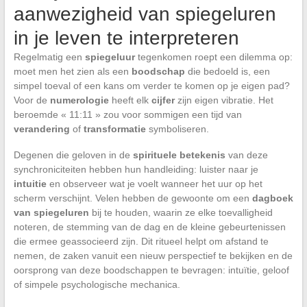
aanwezigheid van spiegeluren
in je leven te interpreteren
Regelmatig een
spiegeluur
tegenkomen roept een dilemma op:
moet men het zien als een
boodschap
die bedoeld is, een
simpel toeval of een kans om verder te komen op je eigen pad?
Voor de
numerologie
heeft elk
cijfer
zijn eigen vibratie. Het
beroemde « 11:11 » zou voor sommigen een tijd van
verandering
of
transformatie
symboliseren.
Degenen die geloven in de
spirituele betekenis
van deze
synchroniciteiten hebben hun handleiding: luister naar je
intuitie
en observeer wat je voelt wanneer het uur op het
scherm verschijnt. Velen hebben de gewoonte om een
dagboek
van spiegeluren
bij te houden, waarin ze elke toevalligheid
noteren, de stemming van de dag en de kleine gebeurtenissen
die ermee geassocieerd zijn. Dit ritueel helpt om afstand te
nemen, de zaken vanuit een nieuw perspectief te bekijken en de
oorsprong van deze boodschappen te bevragen: intuïtie, geloof
of simpele psychologische mechanica.