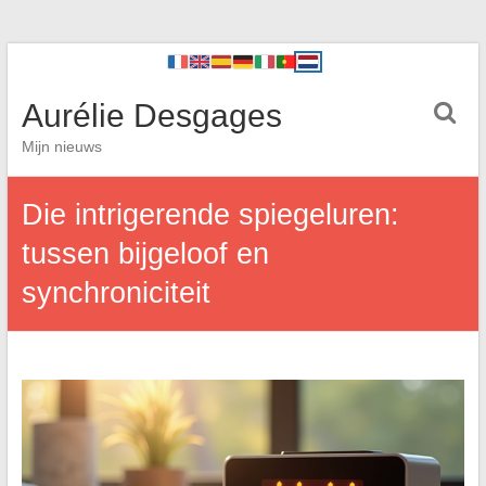
Aurélie Desgages
Mijn nieuws
Die intrigerende spiegeluren:
tussen bijgeloof en
synchroniciteit