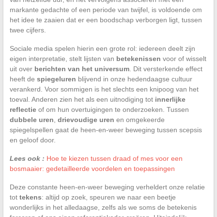
markante gedachte of een periode van twijfel, is voldoende om
het idee te zaaien dat er een boodschap verborgen ligt, tussen
twee cijfers.
Sociale media spelen hierin een grote rol: iedereen deelt zijn
eigen interpretatie, stelt lijsten van
betekenissen
voor of wisselt
uit over
berichten van het universum
. Dit versterkende effect
heeft de
spiegeluren
blijvend in onze hedendaagse cultuur
verankerd. Voor sommigen is het slechts een knipoog van het
toeval. Anderen zien het als een uitnodiging tot
innerlijke
reflectie
of om hun overtuigingen te onderzoeken. Tussen
dubbele uren
,
drievoudige uren
en omgekeerde
spiegelspellen gaat de heen-en-weer beweging tussen scepsis
en geloof door.
Lees ook :
Hoe te kiezen tussen draad of mes voor een
bosmaaier: gedetailleerde voordelen en toepassingen
Deze constante heen-en-weer beweging verheldert onze relatie
tot
tekens
: altijd op zoek, speuren we naar een beetje
wonderlijks in het alledaagse, zelfs als we soms de betekenis