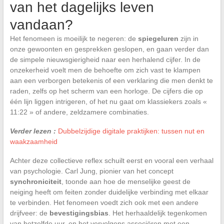
van het dagelijks leven
vandaan?
Het fenomeen is moeilijk te negeren: de
spiegeluren
zijn in
onze gewoonten en gesprekken geslopen, en gaan verder dan
de simpele nieuwsgierigheid naar een herhalend cijfer. In de
onzekerheid voelt men de behoefte om zich vast te klampen
aan een verborgen betekenis of een verklaring die men denkt te
raden, zelfs op het scherm van een horloge. De cijfers die op
één lijn liggen intrigeren, of het nu gaat om klassiekers zoals «
11:22 » of andere, zeldzamere combinaties.
Verder lezen :
Dubbelzijdige digitale praktijken: tussen nut en
waakzaamheid
Achter deze collectieve reflex schuilt eerst en vooral een verhaal
van psychologie. Carl Jung, pionier van het concept
synchroniciteit
, toonde aan hoe de menselijke geest de
neiging heeft om feiten zonder duidelijke verbinding met elkaar
te verbinden. Het fenomeen voedt zich ook met een andere
drijfveer: de
bevestigingsbias
. Het herhaaldelijk tegenkomen
van hetzelfde uur, en het vervolgens associëren met een