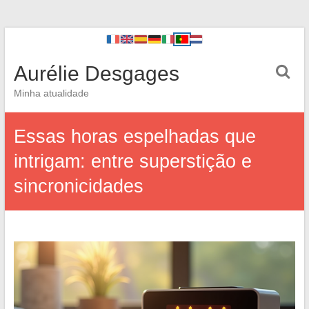
Aurélie Desgages
Minha atualidade
Essas horas espelhadas que
intrigam: entre superstição e
sincronicidades