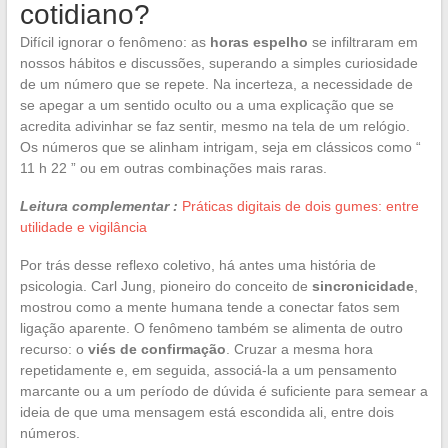
cotidiano?
Difícil ignorar o fenômeno: as
horas espelho
se infiltraram em
nossos hábitos e discussões, superando a simples curiosidade
de um número que se repete. Na incerteza, a necessidade de
se apegar a um sentido oculto ou a uma explicação que se
acredita adivinhar se faz sentir, mesmo na tela de um relógio.
Os números que se alinham intrigam, seja em clássicos como “
11 h 22 ” ou em outras combinações mais raras.
Leitura complementar :
Práticas digitais de dois gumes: entre
utilidade e vigilância
Por trás desse reflexo coletivo, há antes uma história de
psicologia. Carl Jung, pioneiro do conceito de
sincronicidade
,
mostrou como a mente humana tende a conectar fatos sem
ligação aparente. O fenômeno também se alimenta de outro
recurso: o
viés de confirmação
. Cruzar a mesma hora
repetidamente e, em seguida, associá-la a um pensamento
marcante ou a um período de dúvida é suficiente para semear a
ideia de que uma mensagem está escondida ali, entre dois
números.