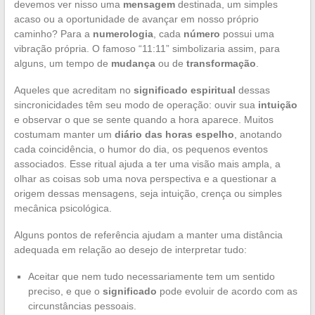
devemos ver nisso uma
mensagem
destinada, um simples
acaso ou a oportunidade de avançar em nosso próprio
caminho? Para a
numerologia
, cada
número
possui uma
vibração própria. O famoso “11:11” simbolizaria assim, para
alguns, um tempo de
mudança
ou de
transformação
.
Aqueles que acreditam no
significado espiritual
dessas
sincronicidades têm seu modo de operação: ouvir sua
intuição
e observar o que se sente quando a hora aparece. Muitos
costumam manter um
diário das horas espelho
, anotando
cada coincidência, o humor do dia, os pequenos eventos
associados. Esse ritual ajuda a ter uma visão mais ampla, a
olhar as coisas sob uma nova perspectiva e a questionar a
origem dessas mensagens, seja intuição, crença ou simples
mecânica psicológica.
Alguns pontos de referência ajudam a manter uma distância
adequada em relação ao desejo de interpretar tudo:
Aceitar que nem tudo necessariamente tem um sentido
preciso, e que o
significado
pode evoluir de acordo com as
circunstâncias pessoais.