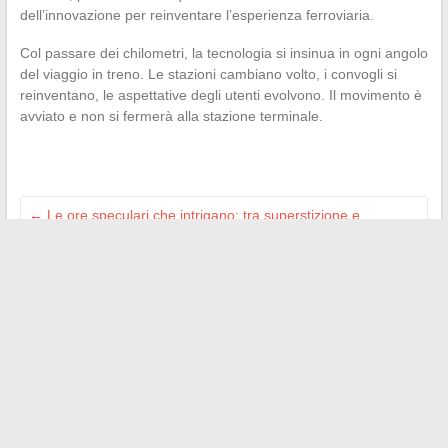
dell’innovazione per reinventare l’esperienza ferroviaria.
Col passare dei chilometri, la tecnologia si insinua in ogni angolo
del viaggio in treno. Le stazioni cambiano volto, i convogli si
reinventano, le aspettative degli utenti evolvono. Il movimento è
avviato e non si fermerà alla stazione terminale.
←
Le ore speculari che intrigano: tra superstizione e
sincronicità
Gestione veterinaria: come i software specializzati migliorano
le cure
→
Search