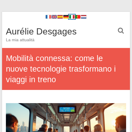
Aurélie Desgages
La mia attualità
Mobilità connessa: come le
nuove tecnologie trasformano i
viaggi in treno