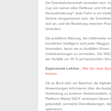
Die Eisenbahnlanschaft verändert sich. U
Zug von seinen alten Reflexen und tritt en
Herausforderung? Jede Fahrt in ein intell
Ströme reorganisieren sich, die Schnittst
sich an, und die Beziehung zwischen Pas
verändert.
Die prädiktive Wartung, die mittlerweile u
künstlicher Intelligenz wird jeder Waggo
Anomalien, bevor sie zu Ausfällen führen,
Unterbrechungen zu vermeiden. Die SNCF
der Vorfälle um 30 % auf bestimmten Stre
Ergänzende Lektüre :
Wie Sie neue Spor
können
Ob an Bord oder am Bahnhof, die digitale
Anwendungen informieren über die Auslast
Verbindung zu anderen Verkehrsmitteln, w
Plattform Webal SNCF verkörpert diesen A
gebündelt, vernetzte Dienstleistungen, die
optimieren.