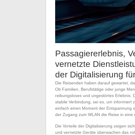
Passagiererlebnis, 
vernetzte Dienstleist
der Digitalisierung für
Die Reisenden haben darauf gewartet, da
Ob Familien, Berufstätige oder junge Men
reibungsloses und ungestörtes Erlebnis. 
stabile Verbindung, sei es, um informiert 
einfach einen Moment der Entspannung on
der Zugang zum WLAN die Reise in eine n
Die Vorteile der Digitalisierung zeigen si
und vernetzte Geräte überwachen das rol