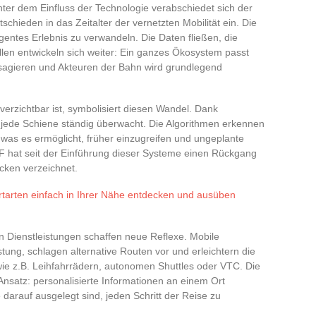
nter dem Einfluss der Technologie verabschiedet sich der
tschieden in das Zeitalter der vernetzten Mobilität ein. Die
igentes Erlebnis zu verwandeln. Die Daten fließen, die
ellen entwickeln sich weiter: Ein ganzes Ökosystem passt
sagieren und Akteuren der Bahn wird grundlegend
nverzichtbar ist, symbolisiert diesen Wandel. Dank
n, jede Schiene ständig überwacht. Die Algorithmen erkennen
 was es ermöglicht, früher einzugreifen und ungeplante
 hat seit der Einführung dieser Systeme einen Rückgang
cken verzeichnet.
tarten einfach in Ihrer Nähe entdecken und ausüben
n Dienstleistungen schaffen neue Reflexe. Mobile
ung, schlagen alternative Routen vor und erleichtern die
ie z.B. Leihfahrrädern, autonomen Shuttles oder VTC. Die
nsatz: personalisierte Informationen an einem Ort
 darauf ausgelegt sind, jeden Schritt der Reise zu