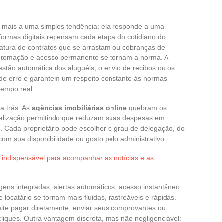
a mais a uma simples tendência: ela responde a uma
taformas digitais repensam cada etapa do cotidiano do
natura de contratos que se arrastam ou cobranças de
 automação e acesso permanente se tornam a norma. A
estão automática dos aluguéis, o envio de recibos ou os
de erro e garantem um respeito constante às normas
tempo real.
a trás. As
agências imobiliárias online
quebram os
italização permitindo que reduzam suas despesas em
. Cada proprietário pode escolher o grau de delegação, do
 com sua disponibilidade ou gosto pelo administrativo.
ne indispensável para acompanhar as notícias e as
ns integradas, alertas automáticos, acesso instantâneo
 locatário se tornam mais fluidas, rastreáveis e rápidas.
mite pagar diretamente, enviar seus comprovantes ou
ques. Outra vantagem discreta, mas não negligenciável: