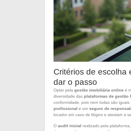
Critérios de escolha
dar o passo
Optar pela
gestão imobiliária online
é m
diversidade das
plataformas de gestão 
conformidade, pois nem todas são iguais
profissional
e um
seguro de responsabi
locador em caso de litígios e atestam a s
O
audit inicial
realizado pela plataforma