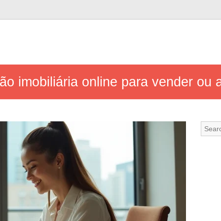
o imobiliária online para vender ou a