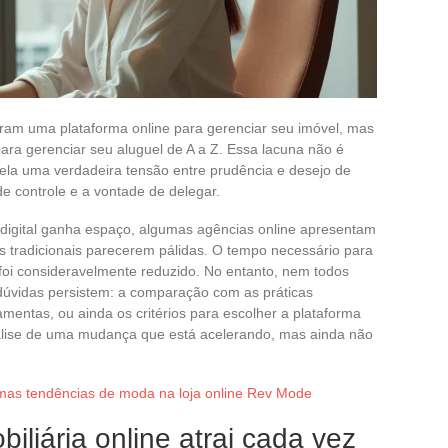
zaram uma plataforma online para gerenciar seu imóvel, mas
ra gerenciar seu aluguel de A a Z. Essa lacuna não é
vela uma verdadeira tensão entre prudência e desejo de
de controle e a vontade de delegar.
digital ganha espaço, algumas agências online apresentam
 tradicionais parecerem pálidas. O tempo necessário para
foi consideravelmente reduzido. No entanto, nem todos
 dúvidas persistem: a comparação com as práticas
rramentas, ou ainda os critérios para escolher a plataforma
lise de uma mudança que está acelerando, mas ainda não
imas tendências de moda na loja online Rev Mode
iliária online atrai cada vez