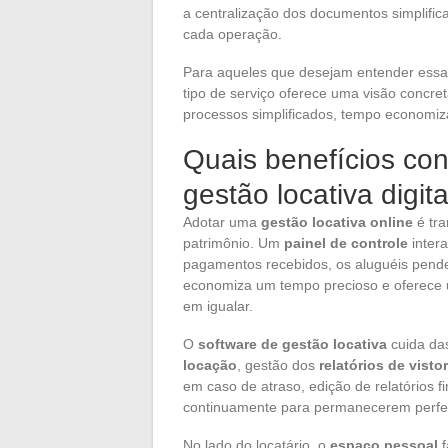
a centralização dos documentos simplifica
cada operação.
Para aqueles que desejam entender essas
tipo de serviço oferece uma visão concret
processos simplificados, tempo economiz
Quais benefícios co
gestão locativa digit
Adotar uma
gestão locativa online
é tra
patrimônio. Um
painel de controle
intera
pagamentos recebidos, os aluguéis pende
economiza um tempo precioso e oferece u
em igualar.
O
software de gestão locativa
cuida das
locação
, gestão dos
relatórios de vistor
em caso de atraso, edição de relatórios 
continuamente para permanecerem perfeit
No lado do locatário, o
espaço pessoal
f