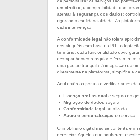
de personalizar os serviços são pontos-
um
síndico
, a compatibilidade das ferr
atentar à
segurança dos dados
: contro
rigoroso à confidencialidade. As platafo
cada intervenção.
A
conformidade legal
não tolera aproxi
dos aluguéis com base no
IRL
, adaptaçã
terciário
: cada funcionalidade deve garan
acompanhamento regular e ferramentas a
uma gestão tranquila. A integração de u
diretamente na plataforma, simplifica a g
Aqui estão os pontos a verificar antes de
Licença profissional
e seguro do ges
Migração de dados
segura
Conformidade legal
atualizada
Apoio e personalização
do serviço
O imobiliário digital não se contenta em s
gerenciar. Aqueles que souberem escolhe