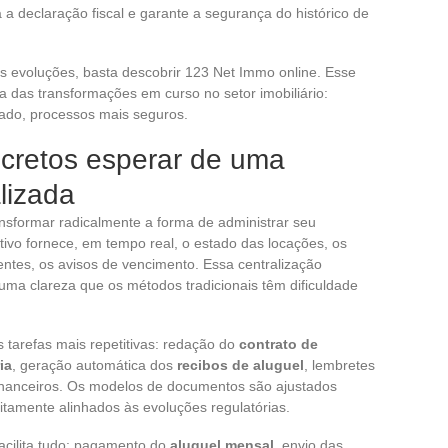
 a declaração fiscal e garante a segurança do histórico de
 evoluções, basta descobrir 123 Net Immo online. Esse
a das transformações em curso no setor imobiliário:
ado, processos mais seguros.
ncretos esperar de uma
alizada
nsformar radicalmente a forma de administrar seu
tivo fornece, em tempo real, o estado das locações, os
ntes, os avisos de vencimento. Essa centralização
ma clareza que os métodos tradicionais têm dificuldade
 tarefas mais repetitivas: redação do
contrato de
ia
, geração automática dos
recibos de aluguel
, lembretes
financeiros. Os modelos de documentos são ajustados
amente alinhados às evoluções regulatórias.
acilita tudo: pagamento do
aluguel mensal
, envio das