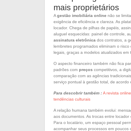
mais proprietários
A
gestão imobiliária online
não se limit
exigência de eficiência e clareza. As pla
locador. Chega de pilhas de papéis, assi
aluguel esquecidas: painel de controle,
assinatura eletrônica
dos contratos, a g
lembretes programados eliminam o risco 
legais, graças a modelos atualizados em 
O aspecto financeiro também não fica par
padrões com
preços
competitivos, a dig
comparação com as agências tradicionais
serviço pontual à gestão total, de acordo
Para descobrir também :
A revista onli
tendências culturais
A relação humana também evolui: mensage
aos documentos. As trocas entre locador e
Para o locatário, um espaço pessoal per
acompanhar seus processos em poucos cli