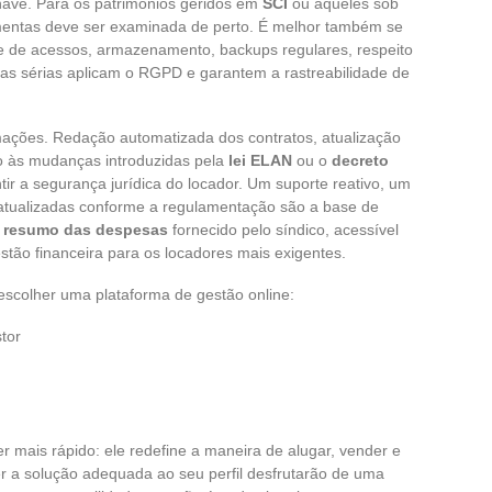
chave. Para os patrimônios geridos em
SCI
ou aqueles sob
amentas deve ser examinada de perto. É melhor também se
le de acessos, armazenamento, backups regulares, respeito
rmas sérias aplicam o RGPD e garantem a rastreabilidade de
mações. Redação automatizada dos contratos, atualização
o às mudanças introduzidas pela
lei ELAN
ou o
decreto
tir a segurança jurídica do locador. Um suporte reativo, um
tualizadas conforme a regulamentação são a base de
m
resumo das despesas
fornecido pelo síndico, acessível
estão financeira para os locadores mais exigentes.
 escolher uma plataforma de gestão online:
tor
er mais rápido: ele redefine a maneira de alugar, vender e
r a solução adequada ao seu perfil desfrutarão de uma