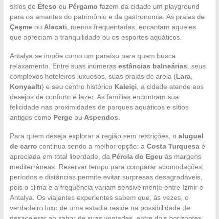
sítios de
Éfeso
ou
Pérgamo
fazem da cidade um playground
para os amantes do patrimônio e da gastronomia. As praias de
Çeşme
ou
Alacati
, menos frequentadas, encantam aqueles
que apreciam a tranquilidade ou os esportes aquáticos.
Antalya se impõe como um paraíso para quem busca
relaxamento. Entre suas inúmeras
estâncias balneárias
, seus
complexos hoteleiros luxuosos, suas praias de areia (
Lara
,
Konyaaltı
) e seu centro histórico
Kaleiçi
, a cidade atende aos
desejos de conforto e lazer. As famílias encontram sua
felicidade nas proximidades de parques aquáticos e sítios
antigos como
Perge
ou
Aspendos
.
Para quem deseja explorar a região sem restrições, o
aluguel
de carro
continua sendo a melhor opção: a
Costa Turquesa
é
apreciada em total liberdade, da
Pérola do Egeu
às margens
mediterrâneas. Reservar tempo para comparar acomodações,
períodos e distâncias permite evitar surpresas desagradáveis,
pois o clima e a frequência variam sensivelmente entre Izmir e
Antalya. Os viajantes experientes sabem que, às vezes, o
verdadeiro luxo de uma estadia reside na possibilidade de
desacelerar ao sabor de suas vontades, entre dois horizontes