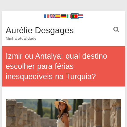
Aurélie Desgages
Minha atualidade
Izmir ou Antalya: qual destino
escolher para férias
inesquecíveis na Turquia?