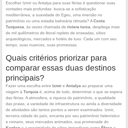
Escolher Izmir ou Antalya para suas férias é questionar suas
vontades mais profundas: busca-se a sofisticação
mediterrânea, a suavidade do Egeu, uma imersão no
patrimônio ou uma estadia balneária ritmada? A
Costa
Turquesa
, às vezes chamada de
riviera turca
, despliega mais
de mil quilômetros de litoral repleto de enseadas, sítios
arqueológicos, mercados e hotéis de luxo. Cada um com seu
tempo, suas nuances, suas promessas.
Quais critérios priorizar para
comparar essas duas destinos
principais?
Fazer uma escolha entre
Izmir
e
Antalya
ao preparar uma
viagem à
Turquia
é, acima de tudo, determinar o que se espera
das férias. A atmosfera, a riqueza do patrimônio, a qualidade
das praias, a variedade de infraestrutura ou ainda a diversidade
de atividades são tantos pontos a serem examinados. Izmir,
terceira cidade do país, encanta por seu patrimônio helenístico
e romano, seus mercados animados, sua promenade do
Kordon
e a proximidade de sítios imperdíveis como
Éfeso
e