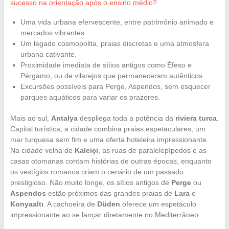
sucesso na orientação após o ensino médio?
Uma vida urbana efervescente, entre patrimônio animado e
mercados vibrantes.
Um legado cosmopolita, praias discretas e uma atmosfera
urbana cativante.
Proximidade imediata de sítios antigos como Éfeso e
Pérgamo, ou de vilarejos que permaneceram autênticos.
Excursões possíveis para Perge, Aspendos, sem esquecer
parques aquáticos para variar os prazeres.
Mais ao sul,
Antalya
despliega toda a potência da
riviera turca
.
Capital turística, a cidade combina praias espetaculares, um
mar turquesa sem fim e uma oferta hoteleira impressionante.
Na cidade velha de
Kaleiçi
, as ruas de paralelepípedos e as
casas otomanas contam histórias de outras épocas, enquanto
os vestígios romanos criam o cenário de um passado
prestigioso. Não muito longe, os sítios antigos de
Perge
ou
Aspendos
estão próximos das grandes praias de
Lara
e
Konyaaltı
. A cachoeira de
Düden
oferece um espetáculo
impressionante ao se lançar diretamente no Mediterrâneo.