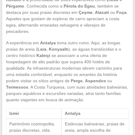
Pérgamo
. Conhecida como a
Pérola do Egeu
, também se
destaca por suas praias discretas em
Çeşme
,
Alacati
ou
Foça
.
Aqueles que gostam de explorar de carro apreciam a costa
egea, alternando enseadas selvagens e vilarejos de
pescadores.
A experiência em
Antalya
toma outro rumo. Aqui, as longas
praias de areia (
Lara
,
Konyaaltı
), as águas translúcidas e o
centro histórico
Kaleiçi
se associam a uma oferta de
hospedagem de alto padrão que supera 400 hotéis de
qualidade. As infraestruturas modernas abrem caminho para
uma estadia confortável, enquanto os amantes da história
podem visitar os sítios antigos de
Perge
,
Aspendos
ou
Termessos
. A Costa Turquesa, com suas atividades balneárias,
parques aquáticos e excursões variadas, atrai tanto famílias
quanto viajantes em busca de animação.
Izmir
Antalya
Patrimônio cosmopolita,
Estâncias balneárias, praias de
praias discretas, vida
areia, ampla escolha de