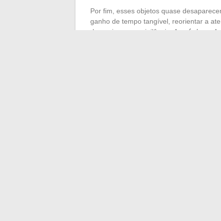
Por fim, esses objetos quase desaparecem
ganho de tempo tangível, reorientar a at
de apoio para a vigilância. As
páginas de
mudança: cada
visualização de página
um cotidiano mais claro, menos confuso.
O cenário muda. Os objetos, outrora mud
desvios de atenção. Talvez um dia, perd
relegada ao status de anedota. Cabe a c
mentes mais sonhadoras.
←
Empresas com nomes enigmáticos: qu
O comprovante de re