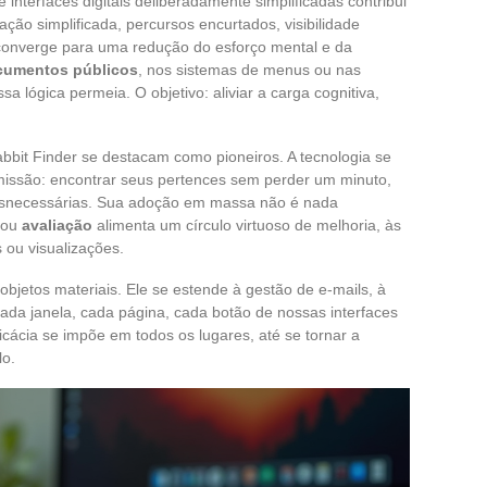
e interfaces digitais deliberadamente simplificadas contribui
ão simplificada, percursos encurtados, visibilidade
 converge para uma redução do esforço mental e da
cumentos públicos
, nos sistemas de menus ou nas
ssa lógica permeia. O objetivo: aliviar a carga cognitiva,
abbit Finder se destacam como pioneiros. A tecnologia se
 missão: encontrar seus pertences sem perder um minuto,
esnecessárias. Sua adoção em massa não é nada
ou
avaliação
alimenta um círculo virtuoso de melhoria, às
ou visualizações.
bjetos materiais. Ele se estende à gestão de e-mails, à
cada janela, cada página, cada botão de nossas interfaces
eficácia se impõe em todos os lugares, até se tornar a
lo.