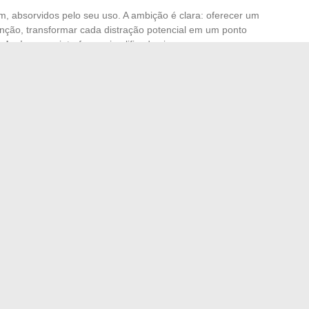
, absorvidos pelo seu uso. A ambição é clara: oferecer um
enção, transformar cada distração potencial em um ponto
 design
e as interfaces simplificadas incarnam essa
, cada
avaliação de documento
contribui para desenhar
os e inertes, tornam-se aliados que antecipam nossos
er as chaves não seja mais do que uma lembrança distante,
ada um imaginar que nova dica virá amanhã apoiar as
ando o branding se torna uma arte
sidência recente é indispensável para a prime renov’?
→