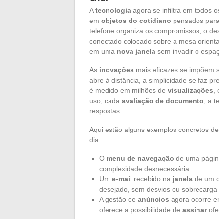
A
tecnologia
agora se infiltra em todos o
em
objetos do cotidiano
pensados para 
telefone organiza os compromissos, o de
conectado colocado sobre a mesa orienta 
em uma
nova janela
sem invadir o espaç
As
inovações
mais eficazes se impõem s
abre à distância, a simplicidade se faz p
é medido em milhões de
visualizações
,
uso, cada
avaliação de documento
, a 
respostas.
Aqui estão alguns exemplos concretos de 
dia:
O
menu de navegação
de uma págin
complexidade desnecessária.
Um
e-mail
recebido na
janela
de um c
desejado, sem desvios ou sobrecarga 
A gestão de
anúncios
agora ocorre e
oferece a possibilidade de
assinar
ofe