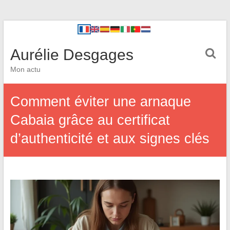
Aurélie Desgages
Mon actu
Comment éviter une arnaque
Cabaia grâce au certificat
d’authenticité et aux signes clés