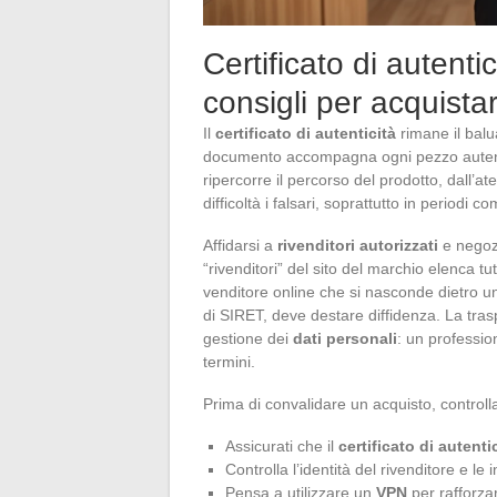
Certificato di autentic
consigli per acquista
Il
certificato di autenticità
rimane il balu
documento accompagna ogni pezzo autentic
ripercorre il percorso del prodotto, dall’a
difficoltà i falsari, soprattutto in periodi c
Affidarsi a
rivenditori autorizzati
e negozi
“rivenditori” del sito del marchio elenca tut
venditore online che si nasconde dietro u
di SIRET, deve destare diffidenza. La tr
gestione dei
dati personali
: un professi
termini.
Prima di convalidare un acquisto, controlla
Assicurati che il
certificato di autenti
Controlla l’identità del rivenditore e le 
Pensa a utilizzare un
VPN
per rafforzar