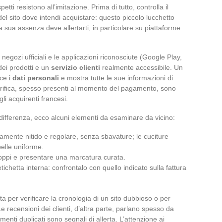
tti resistono all’imitazione. Prima di tutto, controlla il
 del sito dove intendi acquistare: questo piccolo lucchetto
a sua assenza deve allertarti, in particolare su piattaforme
 negozi ufficiali e le applicazioni riconosciute (Google Play,
dei prodotti e un
servizio clienti
realmente accessibile. Un
sce i
dati personali
e mostra tutte le sue informazioni di
 verifica, spesso presenti al momento del pagamento, sono
li acquirenti francesi.
 differenza, ecco alcuni elementi da esaminare da vicino:
mente nitido e regolare, senza sbavature; le cuciture
pelle uniforme.
oppi e presentare una marcatura curata.
’etichetta interna: confrontalo con quello indicato sulla fattura
ta per verificare la cronologia di un sito dubbioso o per
 Le recensioni dei clienti, d’altra parte, parlano spesso da
nti duplicati sono segnali di allerta. L’attenzione ai