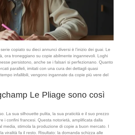
rie copiato su dieci annunci diversi è l’inizio dei guai. Le
à, ora troneggiano su copie abilmente ingannevoli. Loghi
omesse persistono, anche se i falsari si perfezionano. Quanto
ercati paralleli, imitati con una cura dei dettagli quasi
 tempo infallibili, vengono ingannate da copie più vere del
gchamp Le Pliage sono così
. La sua silhouette pulita, la sua praticità e il suo prezzo
re i confini francesi. Questa notorietà, amplificata dalla
ial media, stimola la produzione di copie a buon mercato. I
a viralità fa il resto. Risultato: la domanda schizza alle