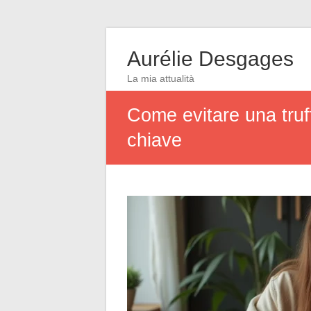
Aurélie Desgages
La mia attualità
Come evitare una truff
chiave