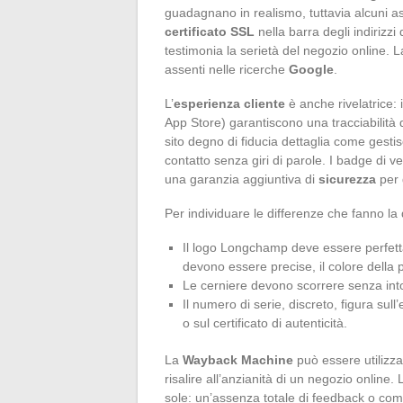
guadagnano in realismo, tuttavia alcuni aspe
certificato SSL
nella barra degli indirizzi
testimonia la serietà del negozio online. L
assenti nelle ricerche
Google
.
L’
esperienza cliente
è anche rivelatrice: i
App Store) garantiscono una tracciabilità 
sito degno di fiducia dettaglia come gesti
contatto senza giri di parole. I badge di
una garanzia aggiuntiva di
sicurezza
per g
Per individuare le differenze che fanno la
Il logo Longchamp deve essere perfetta
devono essere precise, il colore della 
Le cerniere devono scorrere senza int
Il numero di serie, discreto, figura sull
o sul certificato di autenticità.
La
Wayback Machine
può essere utilizza
risalire all’anzianità di un negozio online.
sole: un’assenza totale di feedback o comme