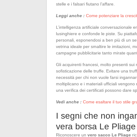
stelle e i falsari fiutano l’affare.
Leggi anche :
Come potenziare la crescit
L’intelligenza artificiale conversazionale e
lusinghiere e confonde le piste. Su piattafo
personali, esponendosi a ben più di un se
vetrina ideale per smaltire le imitazioni, mo
campagne pubblicitarie tanto mirate quant
Gli acquirenti francesi, molto presenti sui
sofisticazione delle truffe. Evitare una tru
necessità per chi non vuole farsi ingannare. 
moltiplicano e i materiali ufficiali vengono r
una verifica dei certificati possono dare s
Vedi anche :
Come esaltare il tuo stile g
I segni che non ing
vera borsa Le Pliage
Riconoscere un
vero sacco Le Pliage
ric