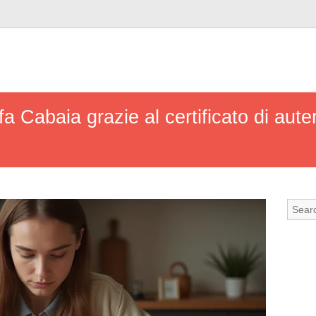
a Cabaia grazie al certificato di auten