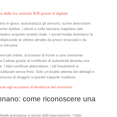
a della tua azienda B2B grazie al digitale
ntra in gioco: automatizza gli annunci, scrive descrizioni
rme dubbie, i clienti a volte lasciano trapelare dati
mplice acquisto andato male. I social media diventano la
ltiplicando le vittime attratte da prezzi stracciati e da
o intrusive.
 mercati online, si trovano di fronte a una crescente
ffa Cabaia grazie al certificato di autenticità diventa una
I falsi certificati abbondano, i siti fraudolenti si
iutilizzati senza freni. Solo un’analisi attenta dei dettagli e
peranza di sfuggire a queste trappole insidiose.
razie agli accessori di tendenza del momento
annano: come riconoscere una
hiede precisione e senso dell’osservazione. I falsi