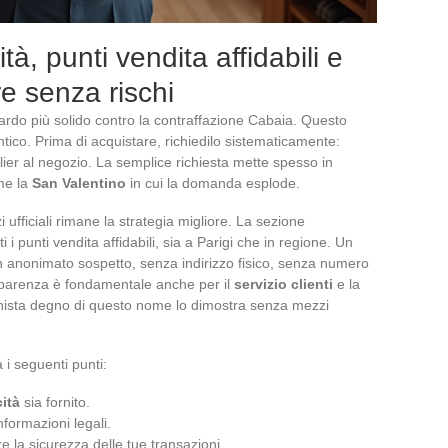
ità, punti vendita affidabili e
re senza rischi
ardo più solido contro la contraffazione Cabaia. Questo
o. Prima di acquistare, richiedilo sistematicamente:
telier al negozio. La semplice richiesta mette spesso in
ome la
San Valentino
in cui la domanda esplode.
 ufficiali rimane la strategia migliore. La sezione
ti i punti vendita affidabili, sia a Parigi che in regione. Un
n anonimato sospetto, senza indirizzo fisico, senza numero
asparenza è fondamentale anche per il
servizio clienti
e la
onista degno di questo nome lo dimostra senza mezzi
 i seguenti punti:
cità
sia fornito.
informazioni legali.
e la sicurezza delle tue transazioni.