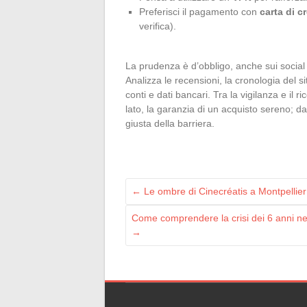
Preferisci il pagamento con
carta di c
verifica).
La prudenza è d’obbligo, anche sui social
Analizza le recensioni, la cronologia del 
conti e dati bancari. Tra la vigilanza e il ri
lato, la garanzia di un acquisto sereno; dal
giusta della barriera.
←
Le ombre di Cinecréatis a Montpellier: c
Come comprendere la crisi dei 6 anni 
→