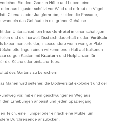
, verleihen Sie dem Ganzen Höhe und Leben: eine
der aus Liguster schützt vor Wind und erfreut die Vögel.
latt, Clematis oder Jungfernrebe, kleiden die Fassade,
verwandeln das Gebäude in ein grünes Gehäuse.
cht den Unterschied: ein
Insektenhotel
in einer schattigen
tellen und die Tierwelt lässt sich dauerhaft nieder.
Vertikale
s Experimentierfelder, insbesondere wenn weniger Platz
nd Schmetterlingen einen willkommenen Halt auf Balkonen
sse
sorgen Kästen mit
Kräutern
und Heilpflanzen für
t für die Küche oder einfache Tees.
talität des Gartens zu bereichern:
as Mähen wird seltener, die Biodiversität explodiert und der
n Rundweg vor, mit einem geschwungenen Weg aus
ich den Erhebungen anpasst und jeden Spaziergang
nen Teich, eine Tümpel oder einfach eine Mulde, um
andere Durchreisende anzulocken.