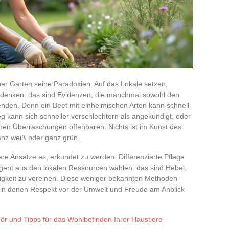
cher Garten seine Paradoxien. Auf das Lokale setzen,
denken: das sind Evidenzen, die manchmal sowohl den
nden. Denn ein Beet mit einheimischen Arten kann schnell
g kann sich schneller verschlechtern als angekündigt, oder
n Überraschungen offenbaren. Nichts ist im Kunst des
nz weiß oder ganz grün.
 Ansätze es, erkundet zu werden. Differenzierte Pflege
ligent aus den lokalen Ressourcen wählen: das sind Hebel,
htigkeit zu vereinen. Diese weniger bekannten Methoden
, in denen Respekt vor der Umwelt und Freude am Anblick
r und Tipps für das Wohlbefinden Ihrer Haustiere