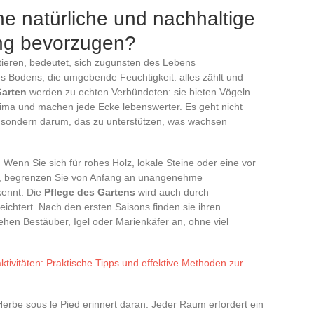
e natürliche und nachhaltige
ng bevorzugen?
tieren, bedeutet, sich zugunsten des Lebens
s Bodens, die umgebende Feuchtigkeit: alles zählt und
Garten
werden zu echten Verbündeten: sie bieten Vögeln
lima und machen jede Ecke lebenswerter. Es geht nicht
 sondern darum, das zu unterstützen, was wachsen
 Wenn Sie sich für rohes Holz, lokale Steine oder eine vor
en, begrenzen Sie von Anfang an unangenehme
kennt. Die
Pflege des Gartens
wird auch durch
eichtert. Nach den ersten Saisons finden sie ihren
ehen Bestäuber, Igel oder Marienkäfer an, ohne viel
aktivitäten: Praktische Tipps und effektive Methoden zur
Herbe sous le Pied erinnert daran: Jeder Raum erfordert ein