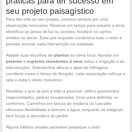
práticas para ter sucesso em
seu projeto paisagístico
Para dar vida ao seu projeto, comece sempre por uma
observação minuciosa. Reserve um tempo para estudar a terra,
identificar as áreas de luz ou sombra, localizar os cantos
úmidos ou secos. Esse pré-requisito condiciona todo o resto e
permite ancorar cada intervenção na realidade.
Adapte suas escolhas de
plantas
ao clima local. Apostar em
perenes
e
espécies resistentes à seca
reduz a irrigação e as
intervenções. Sobreponha alturas e tipos de folhagens,
coordene cores e ritmos de floração: cada associação reforça a
vida e evita o efeito monótono.
Reutilizar o que se tem à mão é possível: velhos pavimentos
reaproveitados, pedras recuperadas, toras para delimitar os
contornos. Caminhos em lascas de madeira ou cascalho
oferecem flexibilidade e drenam a água, enquanto se integram
sem forçar à atmosfera do jardim.
Alguns hábitos simples permitem perpetuar o todo: