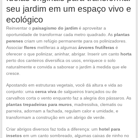
seu jardim em um espaço vivo e
ecológico
Reinventar o
paisagismo do jardim
é aproveitar a
oportunidade de transformar cada metro quadrado. As
plantas
perenes
criam um refúgio permanente para os polinizadores.
Associar
flores
melíferas a algumas
árvores frutíferas
é
oferecer o que polinizar, aninhar, abrigar. Inserir um canto
horta
perto dos canteiros diversifica os usos, enriquece o solo
naturalmente e convida a saborear o jardim à medida que ele
cresce.
Apostando em estruturas vegetais, você dá altura e vida ao
conjunto: uma
cerca viva
de salgueiros trançados ou de
carvalhos corta o vento enquanto faz a alegria dos pássaros. As
plantas trepadeiras para muros
, madressilva, clematis ou
parreira, adornam a fachada, regulam calor e umidade, e
transformam a construção em um abrigo de verde.
Criar abrigos diversos faz toda a diferença: um
hotel para
insetos
em um canto sombreado, algumas caixas de ninho no