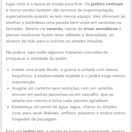
lugar certo e a fauna se instala para ficar. Os
jardins verticais
e muros verdes também são terrenos de experimentação,
especialmente quando se tem menos espaço: eles oferecem às
abelhas e borboletas uma parada bem-vinda em varandas ou
fachadas. Mesmo na
varanda
, caixas de
ervas aromáticas
e
plantas medicinais fazem rimar utilidade e diversidade, ao
alcance da mão para a cozinha ou simples infusões.
Na prática, aqui estão algumas maneiras concretas de
enriquecer a vitalidade do jardim:
Instale uma prado florido: a grama é cortada com menos
frequência, a biodiversidade explode e o jardim exige menos
manutenção.
Imagine um caminho sem restrições com um caminho
sinuoso em pedras japonesas ou em cascalho, que se
adapta aos relevos e torna cada passeio agradável.
Estabeleça um ponto de água, lagoa, charca ou simples
cova, para atrair libélulas, anfíbios, pássaros e muitos outros
hóspedes de passagem.
Para um
jardim zen
, a receita se baseia na sobriedade: pedras,