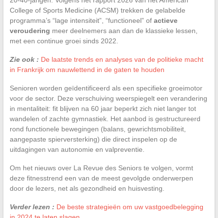
College of Sports Medicine (ACSM) trekken de gelabelde
programma’s “lage intensiteit”, “functioneel” of
actieve
veroudering
meer deelnemers aan dan de klassieke lessen,
met een continue groei sinds 2022.
Zie ook :
De laatste trends en analyses van de politieke macht
in Frankrijk om nauwlettend in de gaten te houden
Senioren worden geïdentificeerd als een specifieke groeimotor
voor de sector. Deze verschuiving weerspiegelt een verandering
in mentaliteit: fit blijven na 60 jaar beperkt zich niet langer tot
wandelen of zachte gymnastiek. Het aanbod is gestructureerd
rond functionele bewegingen (balans, gewrichtsmobiliteit,
aangepaste spierversterking) die direct inspelen op de
uitdagingen van autonomie en valpreventie.
Om het nieuws over La Revue des Seniors te volgen, vormt
deze fitnesstrend een van de meest gevolgde onderwerpen
door de lezers, net als gezondheid en huisvesting.
Verder lezen :
De beste strategieën om uw vastgoedbelegging
in 2024 te laten slagen